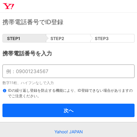
携帯電話番号でID登録
STEP
1
STEP
2
STEP
3
携帯電話番号を入力
数字11桁、ハイフンなしで入力
IDの繰り返し登録を防止する機能により、ID登録できない場合がありますの
でご注意ください。
次へ
Yahoo! JAPAN