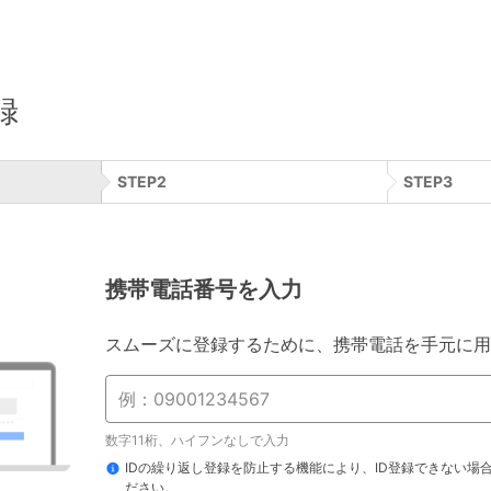
録
STEP
2
STEP
3
携帯電話番号を入力
スムーズに登録するために、携帯電話を手元に用
数字11桁、ハイフンなしで入力
IDの繰り返し登録を防止する機能により、ID登録できない場
ださい。