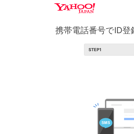
携帯電話番号でID登
STEP
1