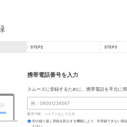
録
STEP
2
STEP
3
携帯電話番号を入力
スムーズに登録するために、携帯電話を手元に用
数字11桁、ハイフンなしで入力
IDの繰り返し登録を防止する機能により、ID登録できない場
ださい。