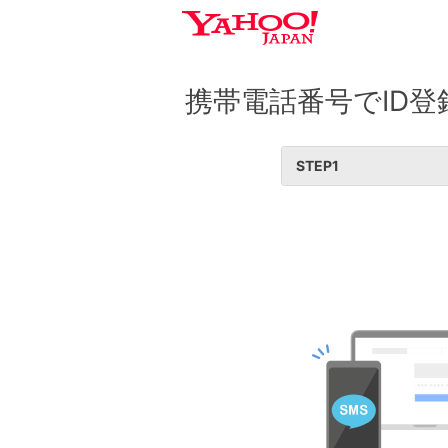
携帯電話番号でID登
STEP
1