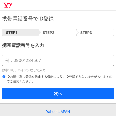
携帯電話番号でID登録
STEP
1
STEP
2
STEP
3
携帯電話番号を入力
数字11桁、ハイフンなしで入力
IDの繰り返し登録を防止する機能により、ID登録できない場合がありますの
でご注意ください。
次へ
Yahoo! JAPAN