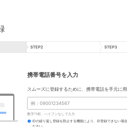
録
STEP
2
STEP
3
携帯電話番号を入力
スムーズに登録するために、携帯電話を手元に用
数字11桁、ハイフンなしで入力
IDの繰り返し登録を防止する機能により、ID登録できない場
ださい。