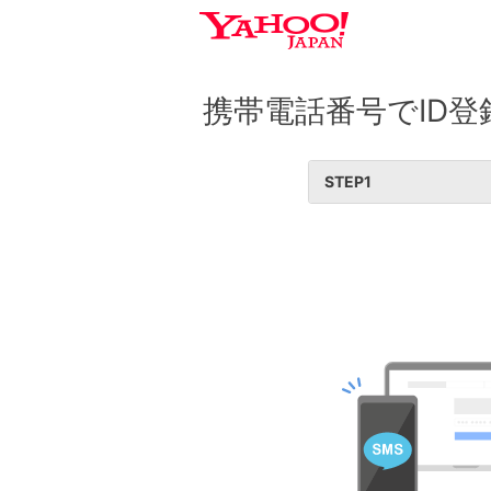
携帯電話番号でID登
STEP
1