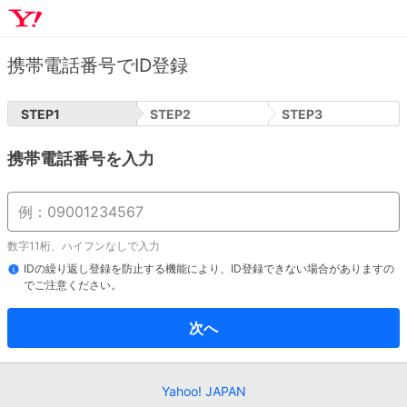
携帯電話番号でID登録
STEP
1
STEP
2
STEP
3
携帯電話番号を入力
数字11桁、ハイフンなしで入力
IDの繰り返し登録を防止する機能により、ID登録できない場合がありますの
でご注意ください。
次へ
Yahoo! JAPAN