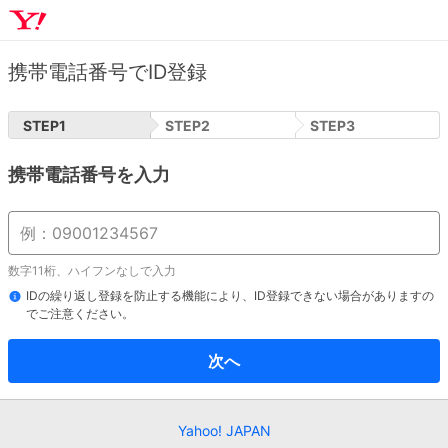
携帯電話番号でID登録
STEP
1
STEP
2
STEP
3
携帯電話番号を入力
数字11桁、ハイフンなしで入力
IDの繰り返し登録を防止する機能により、ID登録できない場合がありますの
でご注意ください。
次へ
Yahoo! JAPAN