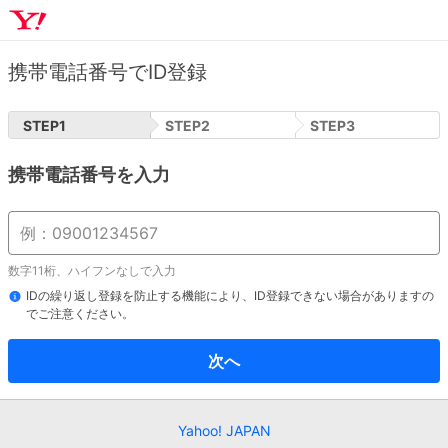
携帯電話番号でID登録
STEP
1
STEP
2
STEP
3
携帯電話番号を入力
数字11桁、ハイフンなしで入力
IDの繰り返し登録を防止する機能により、ID登録できない場合がありますの
でご注意ください。
次へ
Yahoo! JAPAN