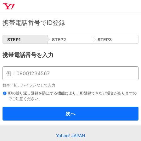
携帯電話番号でID登録
STEP
1
STEP
2
STEP
3
携帯電話番号を入力
数字11桁、ハイフンなしで入力
IDの繰り返し登録を防止する機能により、ID登録できない場合がありますの
でご注意ください。
次へ
Yahoo! JAPAN