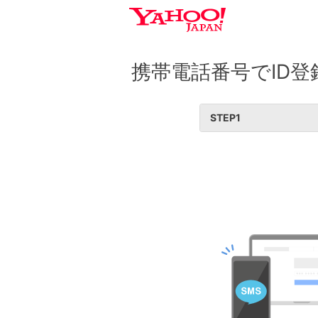
携帯電話番号でID登
STEP
1