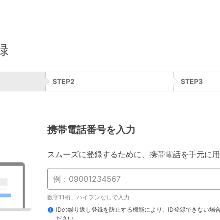
録
STEP
2
STEP
3
携帯電話番号を入力
スムーズに登録するために、携帯電話を手元に用
数字11桁、ハイフンなしで入力
IDの繰り返し登録を防止する機能により、ID登録できない場
ださい。