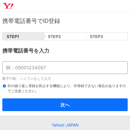
携帯電話番号でID登録
STEP
1
STEP
2
STEP
3
携帯電話番号を入力
数字11桁、ハイフンなしで入力
IDの繰り返し登録を防止する機能により、ID登録できない場合がありますの
でご注意ください。
次へ
Yahoo! JAPAN