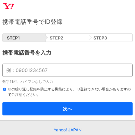
携帯電話番号でID登録
STEP
1
STEP
2
STEP
3
携帯電話番号を入力
数字11桁、ハイフンなしで入力
IDの繰り返し登録を防止する機能により、ID登録できない場合がありますの
でご注意ください。
次へ
Yahoo! JAPAN