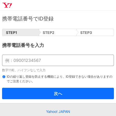
携帯電話番号でID登録
STEP
1
STEP
2
STEP
3
携帯電話番号を入力
数字11桁、ハイフンなしで入力
IDの繰り返し登録を防止する機能により、ID登録できない場合がありますの
でご注意ください。
次へ
Yahoo! JAPAN