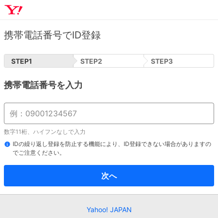
携帯電話番号でID登録
STEP
1
STEP
2
STEP
3
携帯電話番号を入力
数字11桁、ハイフンなしで入力
IDの繰り返し登録を防止する機能により、ID登録できない場合がありますの
でご注意ください。
次へ
Yahoo! JAPAN