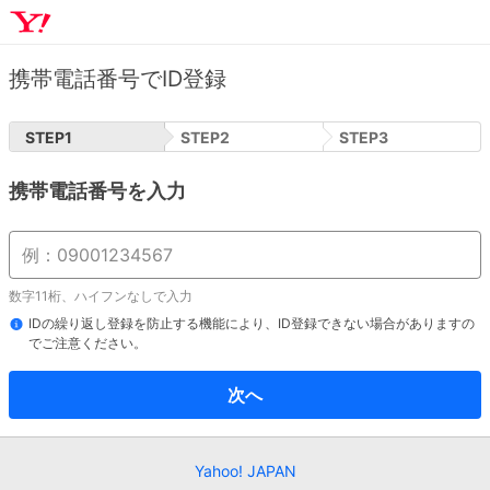
携帯電話番号でID登録
STEP
1
STEP
2
STEP
3
携帯電話番号を入力
数字11桁、ハイフンなしで入力
IDの繰り返し登録を防止する機能により、ID登録できない場合がありますの
でご注意ください。
次へ
Yahoo! JAPAN