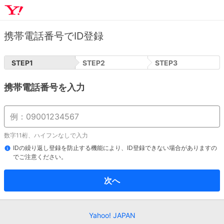
携帯電話番号でID登録
STEP
1
STEP
2
STEP
3
携帯電話番号を入力
数字11桁、ハイフンなしで入力
IDの繰り返し登録を防止する機能により、ID登録できない場合がありますの
でご注意ください。
次へ
Yahoo! JAPAN