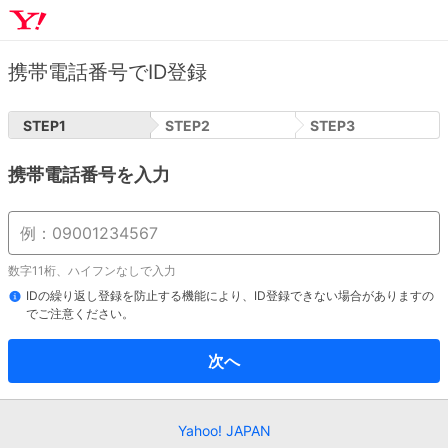
携帯電話番号でID登録
STEP
1
STEP
2
STEP
3
携帯電話番号を入力
数字11桁、ハイフンなしで入力
IDの繰り返し登録を防止する機能により、ID登録できない場合がありますの
でご注意ください。
次へ
Yahoo! JAPAN