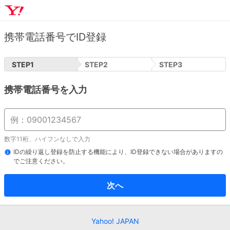
携帯電話番号でID登録
STEP
1
STEP
2
STEP
3
携帯電話番号を入力
数字11桁、ハイフンなしで入力
IDの繰り返し登録を防止する機能により、ID登録できない場合がありますの
でご注意ください。
次へ
Yahoo! JAPAN