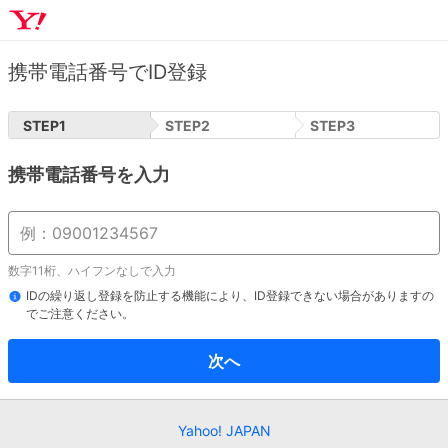
携帯電話番号でID登録
STEP
1
STEP
2
STEP
3
携帯電話番号を入力
数字11桁、ハイフンなしで入力
IDの繰り返し登録を防止する機能により、ID登録できない場合がありますの
でご注意ください。
次へ
Yahoo! JAPAN