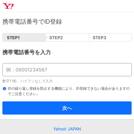
携帯電話番号でID登録
STEP
1
STEP
2
STEP
3
携帯電話番号を入力
数字11桁、ハイフンなしで入力
IDの繰り返し登録を防止する機能により、ID登録できない場合がありますの
でご注意ください。
次へ
Yahoo! JAPAN