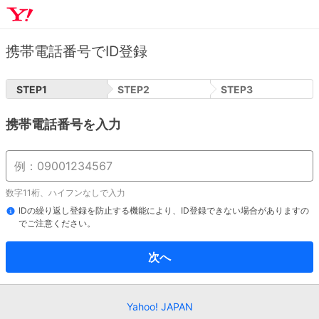
携帯電話番号でID登録
STEP
1
STEP
2
STEP
3
携帯電話番号を入力
数字11桁、ハイフンなしで入力
IDの繰り返し登録を防止する機能により、ID登録できない場合がありますの
でご注意ください。
次へ
Yahoo! JAPAN