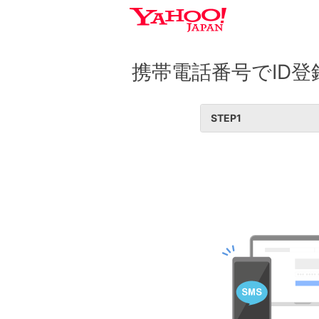
携帯電話番号でID登
STEP
1