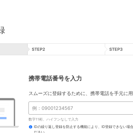
録
STEP
2
STEP
3
携帯電話番号を入力
スムーズに登録するために、携帯電話を手元に用
数字11桁、ハイフンなしで入力
IDの繰り返し登録を防止する機能により、ID登録できない場
ださい。