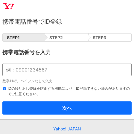
携帯電話番号でID登録
STEP
1
STEP
2
STEP
3
携帯電話番号を入力
数字11桁、ハイフンなしで入力
IDの繰り返し登録を防止する機能により、ID登録できない場合がありますの
でご注意ください。
次へ
Yahoo! JAPAN