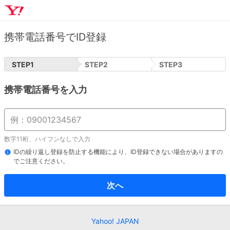
携帯電話番号でID登録
STEP
1
STEP
2
STEP
3
携帯電話番号を入力
数字11桁、ハイフンなしで入力
IDの繰り返し登録を防止する機能により、ID登録できない場合がありますの
でご注意ください。
次へ
Yahoo! JAPAN