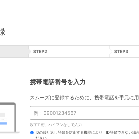
録
STEP
2
STEP
3
携帯電話番号を入力
スムーズに登録するために、携帯電話を手元に用
数字11桁、ハイフンなしで入力
IDの繰り返し登録を防止する機能により、ID登録できない場
ださい。