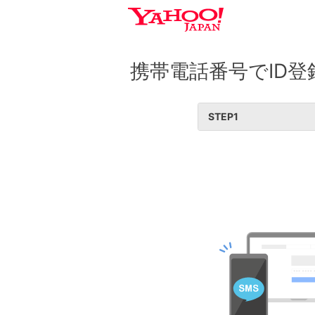
携帯電話番号でID登
STEP
1