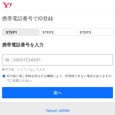
携帯電話番号でID登録
STEP
1
STEP
2
STEP
3
携帯電話番号を入力
数字11桁、ハイフンなしで入力
IDの繰り返し登録を防止する機能により、ID登録できない場合がありますの
でご注意ください。
次へ
Yahoo! JAPAN