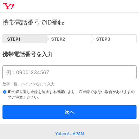
携帯電話番号でID登録
STEP
1
STEP
2
STEP
3
携帯電話番号を入力
数字11桁、ハイフンなしで入力
IDの繰り返し登録を防止する機能により、ID登録できない場合がありますの
でご注意ください。
次へ
Yahoo! JAPAN