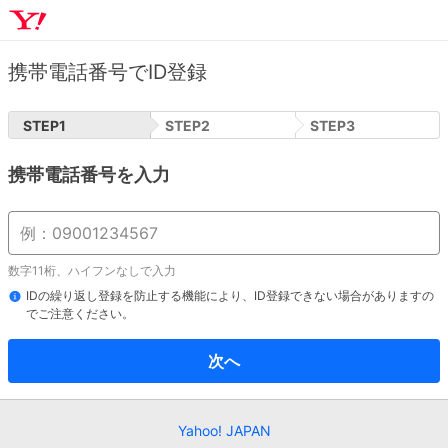
携帯電話番号でID登録
STEP
1
STEP
2
STEP
3
携帯電話番号を入力
数字11桁、ハイフンなしで入力
IDの繰り返し登録を防止する機能により、ID登録できない場合がありますの
でご注意ください。
次へ
Yahoo! JAPAN