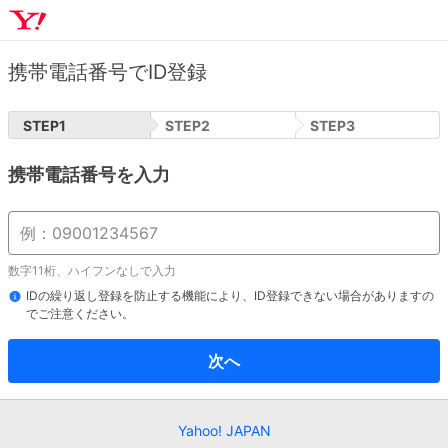
携帯電話番号でID登録
STEP
1
STEP
2
STEP
3
携帯電話番号を入力
数字11桁、ハイフンなしで入力
IDの繰り返し登録を防止する機能により、ID登録できない場合がありますの
でご注意ください。
次へ
Yahoo! JAPAN