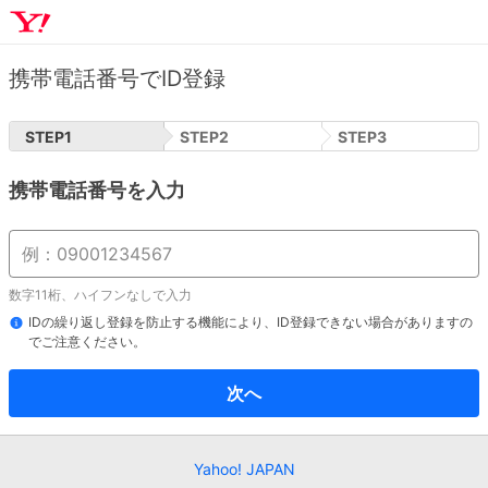
携帯電話番号でID登録
STEP
1
STEP
2
STEP
3
携帯電話番号を入力
数字11桁、ハイフンなしで入力
IDの繰り返し登録を防止する機能により、ID登録できない場合がありますの
でご注意ください。
次へ
Yahoo! JAPAN