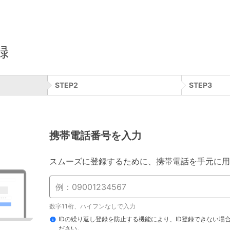
録
STEP
2
STEP
3
携帯電話番号を入力
スムーズに登録するために、携帯電話を手元に用
数字11桁、ハイフンなしで入力
IDの繰り返し登録を防止する機能により、ID登録できない場
ださい。