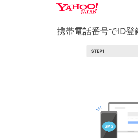
携帯電話番号でID登
STEP
1