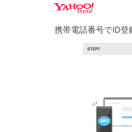
携帯電話番号でID登
STEP
1