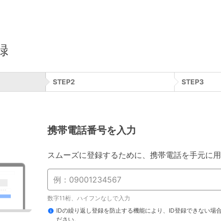
録
STEP
2
STEP
3
携帯電話番号を入力
スムーズに登録するために、携帯電話を手元に用
数字11桁、ハイフンなしで入力
IDの繰り返し登録を防止する機能により、ID登録できない場
ださい。