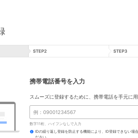
録
STEP
2
STEP
3
携帯電話番号を入力
スムーズに登録するために、携帯電話を手元に用
数字11桁、ハイフンなしで入力
IDの繰り返し登録を防止する機能により、ID登録できない場
ださい。