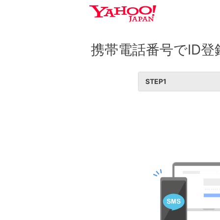
携帯電話番号でID登
STEP
1