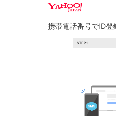
携帯電話番号でID登
STEP
1