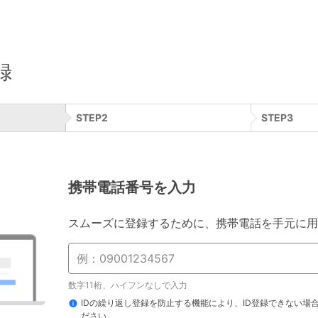
録
STEP
2
STEP
3
携帯電話番号を入力
スムーズに登録するために、携帯電話を手元に用
数字11桁、ハイフンなしで入力
IDの繰り返し登録を防止する機能により、ID登録できない場
ださい。