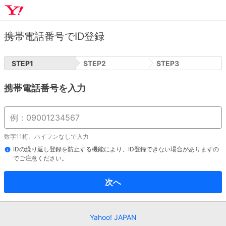
携帯電話番号でID登録
STEP
1
STEP
2
STEP
3
携帯電話番号を入力
数字11桁、ハイフンなしで入力
IDの繰り返し登録を防止する機能により、ID登録できない場合がありますの
でご注意ください。
次へ
Yahoo! JAPAN