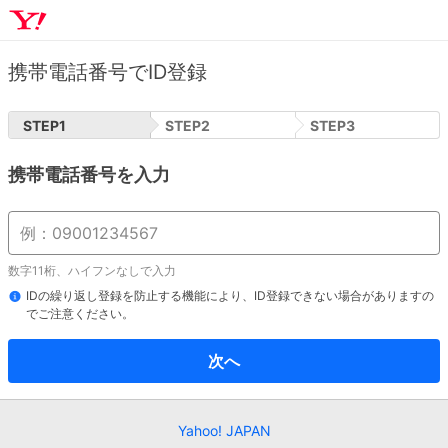
携帯電話番号でID登録
STEP
1
STEP
2
STEP
3
携帯電話番号を入力
数字11桁、ハイフンなしで入力
IDの繰り返し登録を防止する機能により、ID登録できない場合がありますの
でご注意ください。
次へ
Yahoo! JAPAN