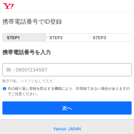
携帯電話番号でID登録
STEP
1
STEP
2
STEP
3
携帯電話番号を入力
数字11桁、ハイフンなしで入力
IDの繰り返し登録を防止する機能により、ID登録できない場合がありますの
でご注意ください。
次へ
Yahoo! JAPAN