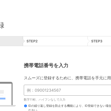
録
STEP
2
STEP
3
携帯電話番号を入力
スムーズに登録するために、携帯電話を手元に用
数字11桁、ハイフンなしで入力
IDの繰り返し登録を防止する機能により、ID登録できない場
ださい。