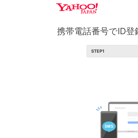
携帯電話番号でID登
STEP
1