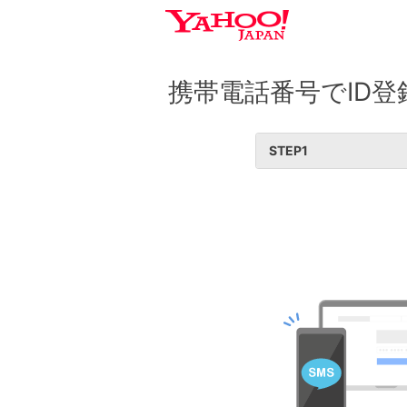
携帯電話番号でID登
STEP
1