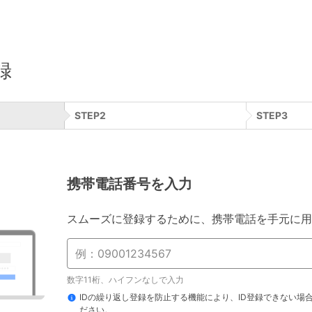
録
STEP
2
STEP
3
携帯電話番号を入力
スムーズに登録するために、携帯電話を手元に用
数字11桁、ハイフンなしで入力
IDの繰り返し登録を防止する機能により、ID登録できない場
ださい。