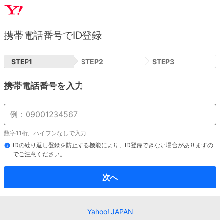
携帯電話番号でID登録
STEP
1
STEP
2
STEP
3
携帯電話番号を入力
数字11桁、ハイフンなしで入力
IDの繰り返し登録を防止する機能により、ID登録できない場合がありますの
でご注意ください。
次へ
Yahoo! JAPAN