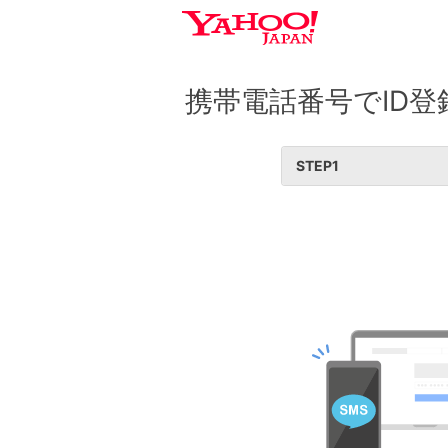
携帯電話番号でID登
STEP
1