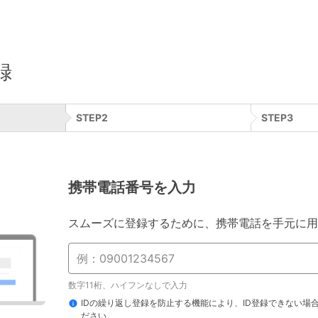
録
STEP
2
STEP
3
携帯電話番号を入力
スムーズに登録するために、携帯電話を手元に用
数字11桁、ハイフンなしで入力
IDの繰り返し登録を防止する機能により、ID登録できない場
ださい。