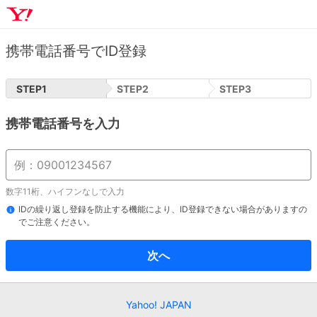
携帯電話番号でID登録
STEP
1
STEP
2
STEP
3
携帯電話番号を入力
数字11桁、ハイフンなしで入力
IDの繰り返し登録を防止する機能により、ID登録できない場合がありますの
でご注意ください。
次へ
Yahoo! JAPAN