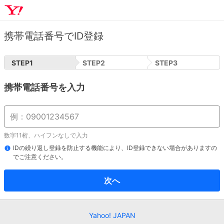
携帯電話番号でID登録
STEP
1
STEP
2
STEP
3
携帯電話番号を入力
数字11桁、ハイフンなしで入力
IDの繰り返し登録を防止する機能により、ID登録できない場合がありますの
でご注意ください。
次へ
Yahoo! JAPAN