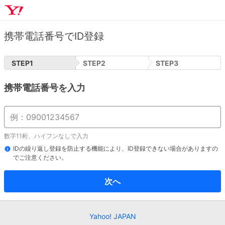
携帯電話番号でID登録
STEP
1
STEP
2
STEP
3
携帯電話番号を入力
数字11桁、ハイフンなしで入力
IDの繰り返し登録を防止する機能により、ID登録できない場合がありますの
でご注意ください。
次へ
Yahoo! JAPAN