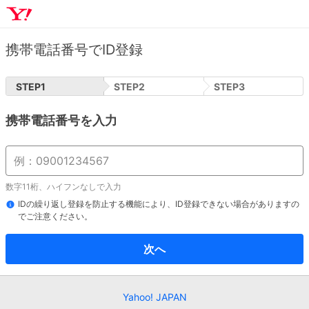
携帯電話番号でID登録
STEP
1
STEP
2
STEP
3
携帯電話番号を入力
数字11桁、ハイフンなしで入力
IDの繰り返し登録を防止する機能により、ID登録できない場合がありますの
でご注意ください。
次へ
Yahoo! JAPAN