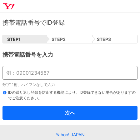
携帯電話番号でID登録
STEP
1
STEP
2
STEP
3
携帯電話番号を入力
数字11桁、ハイフンなしで入力
IDの繰り返し登録を防止する機能により、ID登録できない場合がありますの
でご注意ください。
次へ
Yahoo! JAPAN