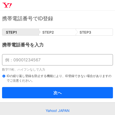
携帯電話番号でID登録
STEP
1
STEP
2
STEP
3
携帯電話番号を入力
数字11桁、ハイフンなしで入力
IDの繰り返し登録を防止する機能により、ID登録できない場合がありますの
でご注意ください。
次へ
Yahoo! JAPAN