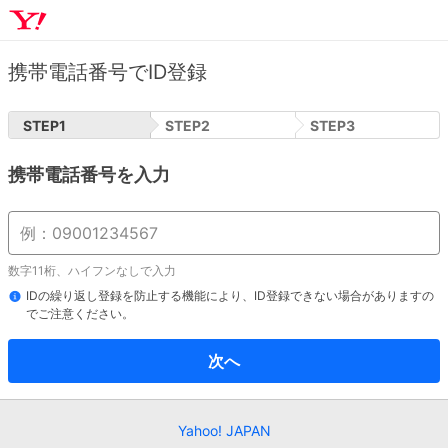
携帯電話番号でID登録
STEP
1
STEP
2
STEP
3
携帯電話番号を入力
数字11桁、ハイフンなしで入力
IDの繰り返し登録を防止する機能により、ID登録できない場合がありますの
でご注意ください。
次へ
Yahoo! JAPAN