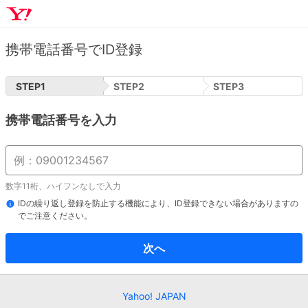
携帯電話番号でID登録
STEP
1
STEP
2
STEP
3
携帯電話番号を入力
数字11桁、ハイフンなしで入力
IDの繰り返し登録を防止する機能により、ID登録できない場合がありますの
でご注意ください。
次へ
Yahoo! JAPAN