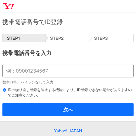
携帯電話番号でID登録
STEP
1
STEP
2
STEP
3
携帯電話番号を入力
数字11桁、ハイフンなしで入力
IDの繰り返し登録を防止する機能により、ID登録できない場合がありますの
でご注意ください。
次へ
Yahoo! JAPAN